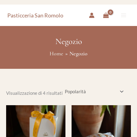
Popolarità
Vai
Pasticceria San Romolo
al
contenuto
Negozio
Home
Negozio
Visualizzazione di 4 risultati
Fascia
Questo
di
prodotto
prezzo:
ha
da
16,00 €
più
a