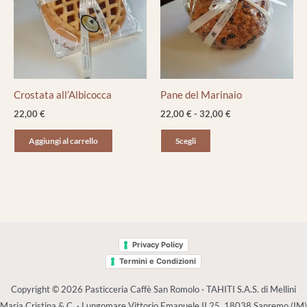
opzioni
possono
essere
scelte
nella
pagina
Crostata all’Albicocca
Pane del Marinaio
del
22,00
€
22,00
€
-
32,00
€
prodotto
Aggiungi al carrello
Scegli
Privacy Policy
Termini e Condizioni
Copyright © 2026 Pasticceria Caffè San Romolo · TAHITI S.A.S. di Mellini
Maria Cristina & C. · Lungomare Vittorio Emanuele II 25, 18038 Sanremo (IM)