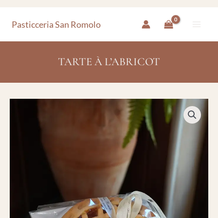
Aller
Pasticceria San Romolo
au
contenu
TARTE À L’ABRICOT
quantité
de
Tarte
à
l’Abricot